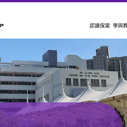
認識保棠
學與