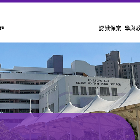
認識保棠
學與