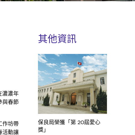
其他資訊
在濃濃年
參與春節
保良局榮獲「第 20屆愛心
工作坊帶
獎」
春活動讓