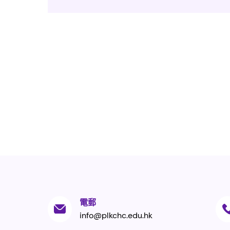
電郵
info@plkchc.edu.hk