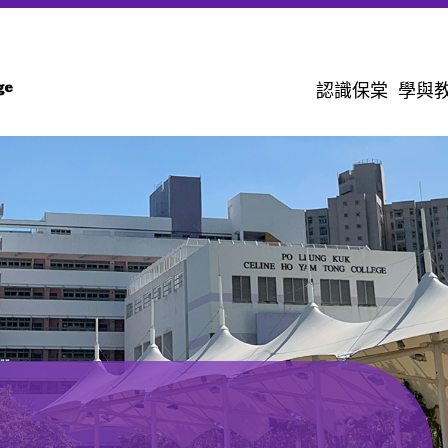
認識保棠
學與