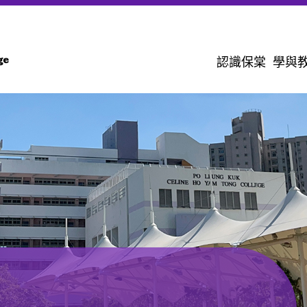
認識保棠
學與