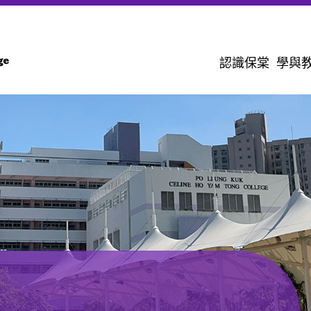
認識保棠
學與