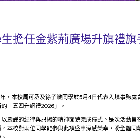
學生擔任金紫荊廣場升旗禮旗
7周年，本校周可丞及徐子鍵同學於5月4日代表入境事務處
的「五四升旗禮2026」。
，以嚴謹的紀律與昂揚的精神面貌完成儀式。是次活動旨
搏。本校對兩位同學能參與此項盛事深感榮幸，盼全體同
神。