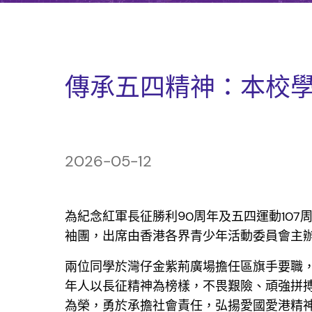
傳承五四精神：本校
2026-05-12
為紀念紅軍長征勝利90周年及五四運動10
袖團，出席由香港各界青少年活動委員會主辦
兩位同學於灣仔金紫荊廣場擔任區旗手要職
年人以長征精神為榜樣，不畏艱險、頑強拼
為榮，勇於承擔社會責任，弘揚愛國愛港精